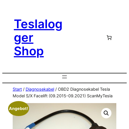
Zum
Inhalt
Teslalog
springen
ger
Shop
Start
/
Diagnosekabel
/ OBD2 Diagnosekabel Tesla
Model S/X Facelift (09.2015-09.2021) ScanMyTesla
Angebot!