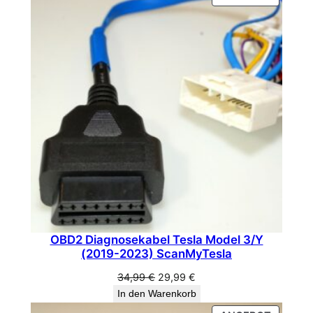
34,99 €
29,99 €.
2
IM
ANGEB
1
)
S
c
a
n
M
y
T
e
s
l
OBD2 Diagnosekabel Tesla Model 3/Y
a
(2019-2023) ScanMyTesla
M
Ursprünglicher
Aktueller
34,99
€
29,99
€
e
Preis
Preis
In den Warenkorb
n
war:
ist: