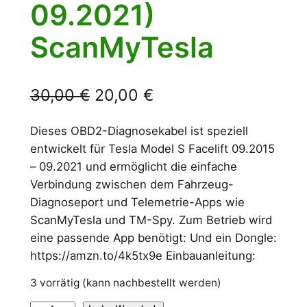
09.2021)
ScanMyTesla
U
A
30,00
€
20,00
€
r
k
Dieses OBD2-Diagnosekabel ist speziell
s
t
entwickelt für Tesla Model S Facelift 09.2015
– 09.2021 und ermöglicht die einfache
p
u
Verbindung zwischen dem Fahrzeug-
r
e
Diagnoseport und Telemetrie-Apps wie
ü
l
ScanMyTesla und TM-Spy. Zum Betrieb wird
eine passende App benötigt: Und ein Dongle:
n
l
https://amzn.to/4k5tx9e Einbauanleitung:
g
e
3 vorrätig (kann nachbestellt werden)
l
r