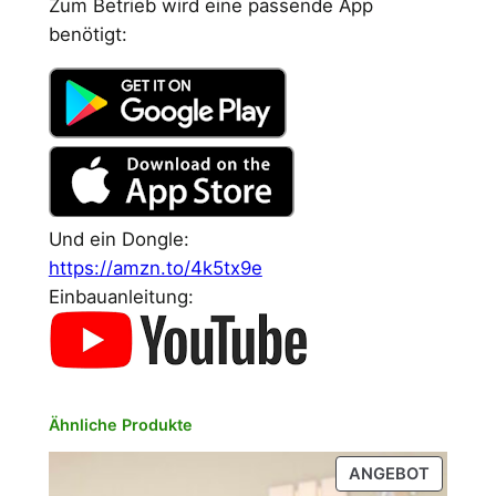
Zum Betrieb wird eine passende App
r
0
e
benötigt:
s
:
0
l
3
a
0
€
M
o
,
.
d
0
e
Und ein Dongle:
l
0
https://amzn.to/4k5tx9e
S
Einbauanleitung:
/
X
€
F
a
Ähnliche Produkte
c
e
PRODU
ANGEBOT
l