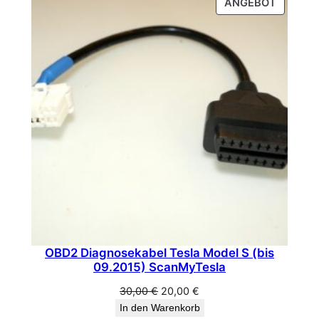
PRODU
ANGEBOT
g
34,99 €
29,99 €.
IM
e
ANGEB
OBD2 Diagnosekabel Tesla Model S (bis
09.2015) ScanMyTesla
Ursprünglicher
Aktueller
30,00
€
20,00
€
Preis
Preis
In den Warenkorb