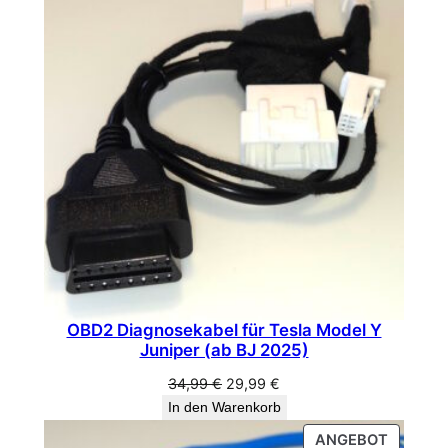
IM
i
ANGEB
f
t
(
0
9
.
2
0
1
5
-
OBD2 Diagnosekabel für Tesla Model Y
0
Juniper (ab BJ 2025)
9
.
Ursprünglicher
Aktueller
34,99
€
29,99
€
Preis
Preis
2
In den Warenkorb
war:
ist:
0
PRODU
ANGEBOT