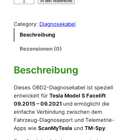
O
In den Warenkorb
i
P
B
c
r
D
Category:
Diagnosekabel
2
h
e
D
Beschreibung
e
i
i
Rezensionen (0)
a
r
s
g
P
i
n
Beschreibung
o
r
s
s
e
t
Dieses OBD2-Diagnosekabel ist speziell
e
entwickelt für
Tesla Model S Facelift
i
:
k
09.2015 – 09.2021
und ermöglicht die
a
s
2
einfache Verbindung zwischen dem
b
Fahrzeug-Diagnoseport und Telemetrie-
w
0
e
Apps wie
ScanMyTesla
und
TM-Spy
.
l
a
,
T